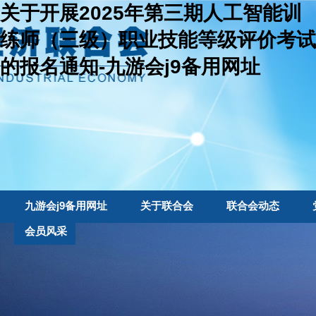
关于开展2025年第三期人工智能训
练师（三级）职业技能等级评价考试
的报名通知-九游会j9备用网址
九游会j9备用网址
关于联合会
联合会动态
会员风采