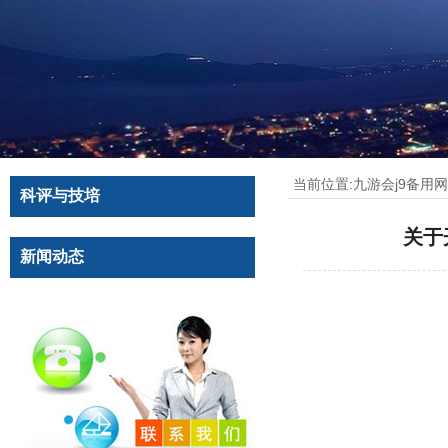
当前位置:
九游会j9备用
科评与技培
关于
新闻动态