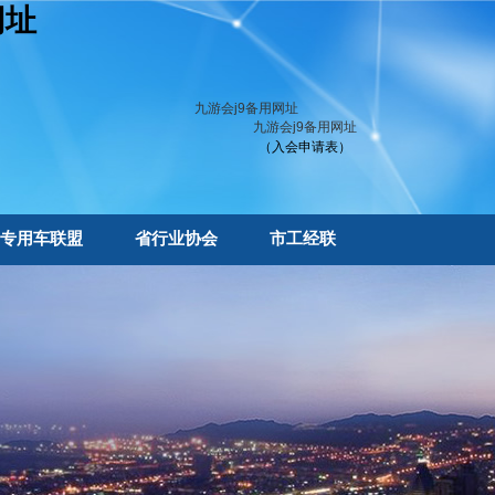
网址
九游会j9备用网址
九游会j9备用网址
（入会申请表）
专用车联盟
省行业协会
市工经联