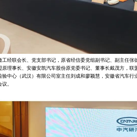
工经联会长、党支部书记，原省经信委党组副书记、副主任张
盟原理事长、安徽安凯汽车股份原党委书记、董事长戴茂方，联
检验中心（武汉）有限公司室主任刘成和廖颖慧，安徽省汽车行
会议。