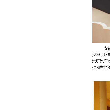
安徽
少华，联
汽研汽车
仁和主持