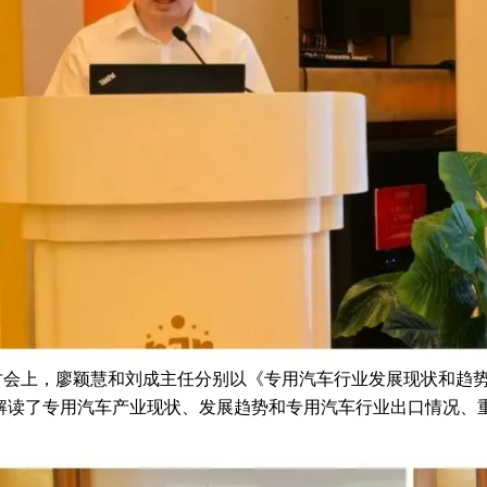
会上，廖颖慧和刘成主任分别以《专用汽车行业发展现状和趋势
解读了专用汽车产业现状、发展趋势和专用汽车行业出口情况、