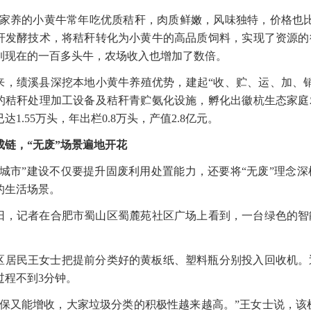
们家养的小黄牛常年吃优质秸秆，肉质鲜嫩，风味独特，价格也
秆发酵技术，将秸秆转化为小黄牛的高品质饲料，实现了资源的
到现在的一百多头牛，农场收入也增加了数倍。
来，绩溪县深挖本地小黄牛养殖优势，建起“收、贮、运、加、
的秸秆处理加工设备及秸秆青贮氨化设施，孵化出徽杭生态家庭
达1.55万头，年出栏0.8万头，产值2.8亿元。
成链，“无废”场景遍地开花
废城市”建设不仅要提升固废利用处置能力，还要将“无废”理念
的生活场景。
5日，记者在合肥市蜀山区蜀麓苑社区广场上看到，一台绿色的
。
区居民王女士把提前分类好的黄板纸、塑料瓶分别投入回收机。
过程不到3分钟。
环保又能增收，大家垃圾分类的积极性越来越高。”王女士说，该