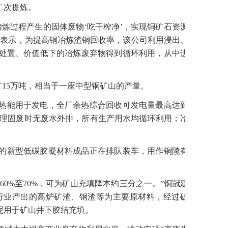
二次提炼。
炼过程产生的固体废物‘吃干榨净’，实现铜矿石资源
国表示，为提高铜冶炼渣铜回收率，该公司利用浸出、
处置、价值低下的冶炼废弃物得到循环利用，从中进
矿15万吨，相当于一座中型铜矿山的产量。
热能用于发电，全厂余热综合回收可发电量最高达到
在处理固废时无废水外排，所有生产用水均循环利用；冶
的新型低碳胶凝材料成品正在排队装车，用作铜陵有
0%至70%，可为矿山充填降本约三分之一。”铜冠建
行业产出的高炉矿渣、钢渣等为主要原材料，经过破
泥用于矿山井下胶结充填。