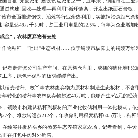
全国首批“无废城市”建设试点城市之一，近年来，铜陵市在工业
市通过构建“回收—处理—再利用”循环链条，开发出纸面石膏板、
同时该市全面推进钢铁、冶炼等行业余热利用，实施铜冶炼烟气余
机容量达48万千瓦时，占工业用电量的22.5%，每年为企业增加
草成金”，农林废弃物有去处
进”作物秸秆，“吐出”生态板材……位于铜陵市枞阳县的铜陵万
，记者走进该公司生产车间。在原料仓库里，成捆的秸秆堆积如
多道工序，绿色环保型的板材缓缓产出。
们以稻麦秸秆、枝丫等农林废弃物为原材料制造生态板材，不含甲
每年转化的秸秆等农林废弃物超过40万吨，能够产生5亿元的经
来，铜陵市构建从秸秆到板材的产业化收储利用一体化模式，依
27个、堆放转运点212个，年收储利用稻麦秸秆60.5万吨，秸秆综
，在绩溪县板桥头乡的徽盛生态养殖家庭农场，记者看到，牛舍
飞正在打包牛肉对外销售。