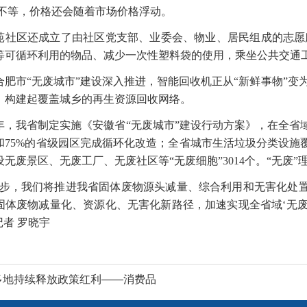
6元不等，价格还会随着市场价格浮动。
苑社区还成立了由社区党支部、业委会、物业、居民组成的志愿
等可循环利用的物品、减少一次性塑料袋的使用，乘坐公共交通工
合肥市“无废城市”建设深入推进，智能回收机正从“新鲜事物”变为
，构建起覆盖城乡的再生资源回收网络。
24年，我省制定实施《安徽省“无废城市”建设行动方案》，在全省域
和75%的省级园区完成循环化改造；全省城市生活垃圾分类设施覆
无废景区、无废工厂、无废社区等“无废细胞”3014个。“无废
一步，我们将推进我省固体废物源头减量、综合利用和无害化处置
固体废物减量化、资源化、无害化新路径，加速实现全省域‘无废
记者 罗晓宇
多地持续释放政策红利——消费品
扩围增效