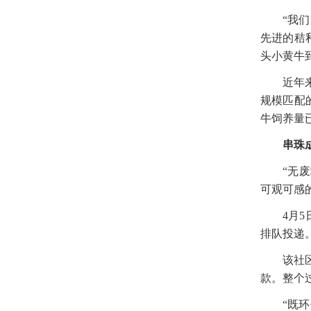
“我
先进的秸
头小黄牛
近年
规模匹配
牛饲养量已
串珠
“无
可观可感
4月
排队投递
该社
款。整个
“既