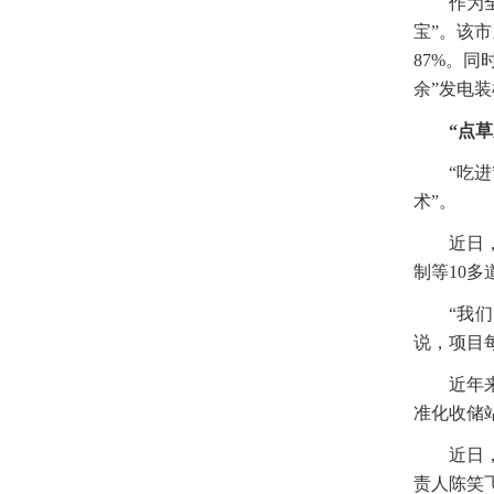
作为
宝”。该
87%。
余”发电装
“点
“吃
术”。
近日
制等10
“我
说，项目
近年
准化收储站
近日
责人陈笑