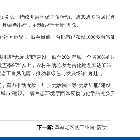
服务队，持续开展环保宣传活动。越来越多的居民使
具绿色出行，主动践行“无废”理念。
“社区标配”。截至目前，合肥市已布设1000多台智能
推进“无废城市”建设。截至2024年底，全省80%的国
盖率95%以上，农村生活垃圾无害化处理率达83%；
”理念正春风化雨，推动着绿色与发展“双向奔赴”。
，着力推动无废工厂、无废园区等‘无废细胞’建设，
城市’建设。”省生态环境厅固体废物与化学品处负责
下一篇:
革命老区的工业向“新”力