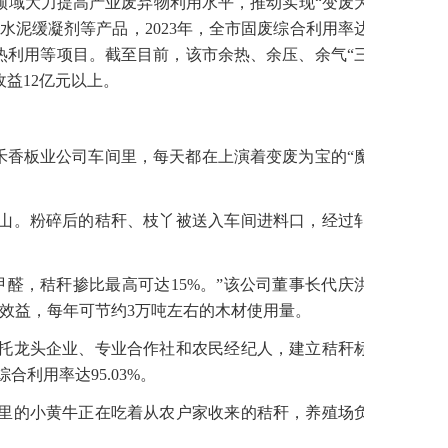
领域大力提高产业废弃物利用水平，推动实现“变废为
水泥缓凝剂等产品，2023年，全市固废综合利用率达
热利用等项目。截至目前，该市余热、余压、余气“三
收益12亿元以上。
华禾香板业公司车间里，每天都在上演着变废为宝的“魔
山。粉碎后的秸秆、枝丫被送入车间进料口，经过轧
醛，秸秆掺比最高可达15%。”该公司董事长代庆洪
济效益，每年可节约3万吨左右的木材使用量。
托龙头企业、专业合作社和农民经纪人，建立秸秆标
合利用率达95.03%。
里的小黄牛正在吃着从农户家收来的秸秆，养殖场负