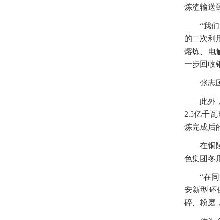
炼渣输送
“我
的二次利
熔炼、电
一步回收
张志
此外
2.3亿
炼完成后
在铜
色集团冬
“在
安新型环
碎、粉磨