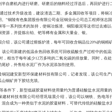
到半自磨机内进行研磨。研磨后的物料经过浮选后，再回炉进行
们通过技术升级改造，建设渣选二期、多金属回收等项目，将铜冶
用。”铜陵有色集团股份有限公司金冠铜业分公司总工程师张志
解等一系列技术的加持，使铜冶炼渣、铜阳极泥等这些过去难以
铜资源，并提炼出铂、钯等稀有金属和大量金、银。
国介绍，该公司通过熔炼炉渣，每年可回收含铜品位20%的铜精
，该公司新建的低温余热回收系统可回收硫酸生产过程中的低温
千瓦时，相当于每年减少12万多吨的二氧化碳的排放量。同时，
的尾砂，外售给水泥厂作为水泥添加剂使用。
陵铜冠建安新型环保建材科技有限公司，记者发现，该公司生产
瓜山铜矿井下胶结充填。
同等条件下，新型低碳胶凝材料使用量约为普通硅酸盐水泥用量的6
保建材科技有限公司经理巩瑞晨介绍，该公司以钢铁、热电等
，混合成为一种类似于水泥的胶凝材料，可替代传统的硅酸盐水