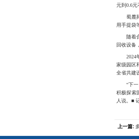
元到0.
蜀麓
用手提袋
随着
回收设备
20
家级园区
全省共建设
“下
积极探索
人说。■ 
上一篇:
以旧换新