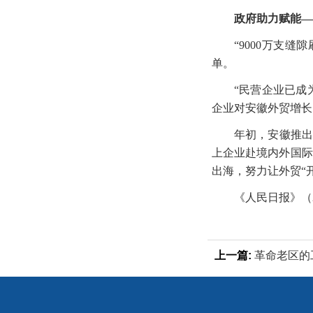
政府助力赋能—
“9000万支
单。
“民营企业已成
企业对安徽外贸增长的
年初，安徽推出
上企业赴境内外国际
出海，努力让外贸“
《人民日报》（20
上一篇:
革命老区的