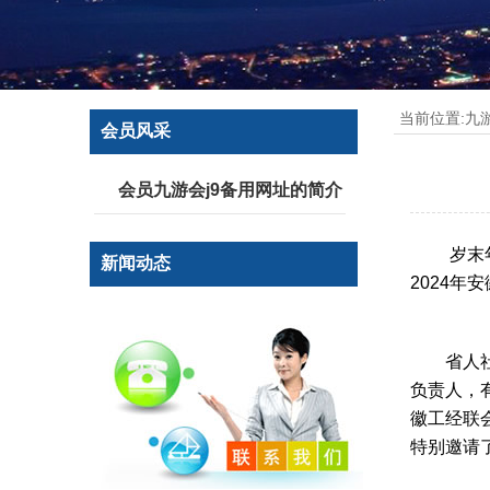
当前位置:
九
会员风采
会员九游会j9备用网址的简介
岁末
新闻动态
2024
省人
负责人，
徽工经联
特别邀请