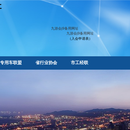
址
九游会j9备用网址
九游会j9备用网址
（入会申请表）
专用车联盟
省行业协会
市工经联