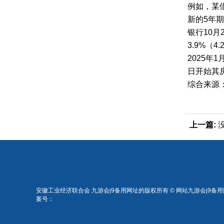
例如，某借
新的5年期以
银行10月
3.9%（4
2025年
日开始其房
综合来源
上一篇:
安徽工业经济联合会 九游会j9备用网址的版权所有 © 网站九游会j9备
案号：