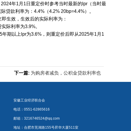
2024年1月1日重定价时参考当时最新的lpr（当时最
际贷款利率为：4.4%（4.2% 20bp=4.4%）。
，并立即生效，生效后的实际利率为：
其房贷实际利率为3.9%。
期以上lpr为3.6%，则重定价后即从2025年1月1
下一篇:
为购房者减负，公积金贷款利率也
该尽快下调了
安徽工业经济联合会
电话：0551-62865616
邮箱：
3216746524@qq.com
地址：合肥市芜湖路155号昇华大厦511室