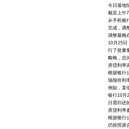
今日落地
截至上午
从手机银
完成，调
调整最晚
10月2
行了批量
略晚，总体
房贷利率
根据银行
场报价利率
例如，某借
银行10月
日需归还的
房贷利率
根据银行公
仍按照原