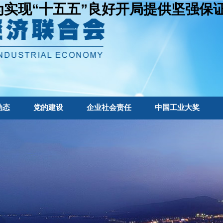
实现“十五五”良好开局提供坚强保证
动态
党的建设
企业社会责任
中国工业大奖